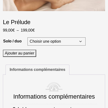
Le Prélude
Plage
99,00
€
–
199,00
€
de
Solo / duo
prix :
99,00€
quantité
Ajouter au panier
à
de
199,00€
Le
Prélude
Informations complémentaires
Informations complémentaires