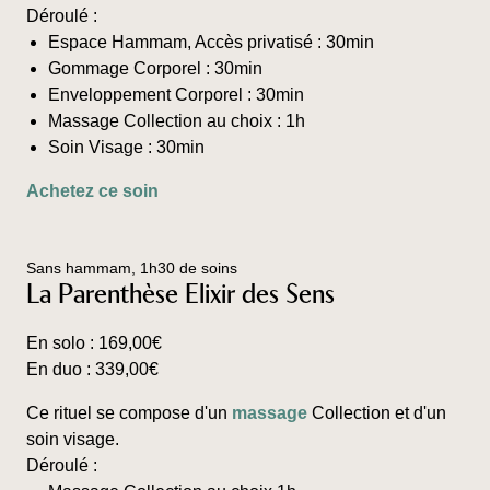
choisies
Déroulé :
sur
Espace Hammam, Accès privatisé : 30min
la
Gommage Corporel : 30min
page
Enveloppement Corporel : 30min
du
Massage Collection au choix : 1h
produit
Soin Visage : 30min
Ce
Achetez ce soin
produit
a
plusieurs
Sans hammam, 1h30 de soins
variations.
La Parenthèse Elixir des Sens
Les
options
En solo :
169,00
€
peuvent
En duo :
339,00
€
être
choisies
Ce rituel se compose d'un
massage
Collection et d'un
sur
soin visage.
la
Déroulé :
page