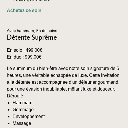
Ce
Achetez ce soin
produit
a
plusieurs
Avec hammam, 5h de soins
variations.
Détente Suprême
Les
options
En solo :
499,00
€
peuvent
En duo :
999,00
€
être
choisies
Le summum du bien-être avec notre soin signature de 5
sur
heures, une véritable échappée de luxe. Cette invitation
la
à la détente est accompagnée d'un déjeuner gourmand,
page
pour une évasion inoubliable, mêlant luxe et douceur.
du
Déroulé :
produit
Hammam
Gommage
Enveloppement
Massage