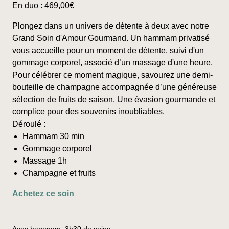
En duo :
469,00
€
peuvent
être
Plongez dans un univers de détente à deux avec notre
choisies
Grand Soin d'Amour Gourmand. Un hammam privatisé
sur
vous accueille pour un moment de détente, suivi d'un
la
gommage corporel, associé d’un massage d'une heure.
page
Pour célébrer ce moment magique, savourez une demi-
du
bouteille de champagne accompagnée d’une généreuse
produit
sélection de fruits de saison. Une évasion gourmande et
complice pour des souvenirs inoubliables.
Déroulé :
Hammam 30 min
Gommage corporel
Massage 1h
Champagne et fruits
Ce
Achetez ce soin
produit
a
plusieurs