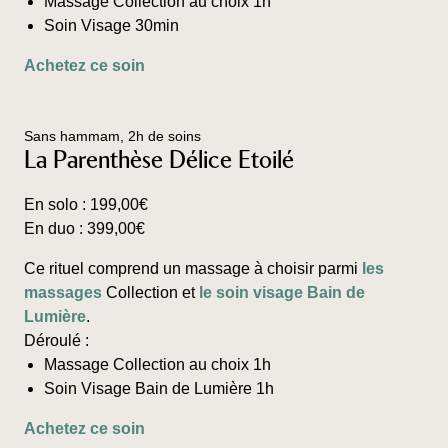
Massage Collection au choix 1h
du
Soin Visage 30min
produit
Ce
Achetez ce soin
produit
a
plusieurs
Sans hammam, 2h de soins
variations.
La Parenthèse Délice Etoilé
Les
options
En solo :
199,00
€
peuvent
En duo :
399,00
€
être
choisies
Ce rituel comprend un massage à choisir parmi
les
sur
massages
Collection et
le soin visage Bain de
la
Lumière
.
page
Déroulé :
du
Massage Collection au choix 1h
produit
Soin Visage Bain de Lumière 1h
Ce
Achetez ce soin
produit