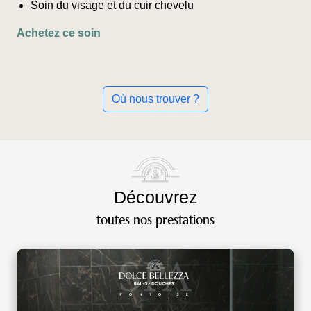
Soin du visage et du cuir chevelu
Ce
Achetez ce soin
produit
a
plusieurs
variations.
Où nous trouver ?
Les
options
peuvent
être
choisies
sur
Découvrez
la
toutes nos prestations
page
du
produit