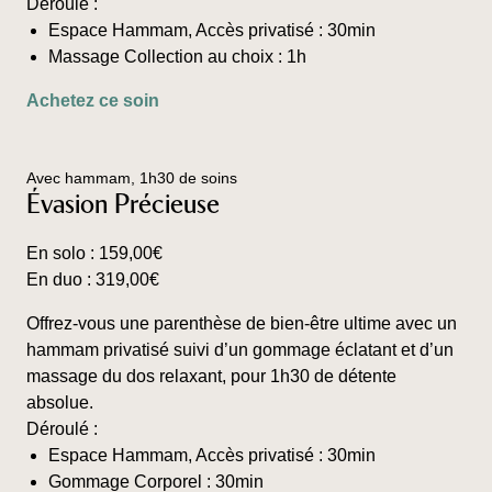
Déroulé :
sur
Espace Hammam, Accès privatisé : 30min
la
Massage Collection au choix : 1h
page
Ce
Achetez ce soin
du
produit
produit
a
plusieurs
Avec hammam, 1h30 de soins
variations.
Évasion Précieuse
Les
options
En solo :
159,00
€
peuvent
En duo :
319,00
€
être
choisies
Offrez-vous une parenthèse de bien-être ultime avec un
sur
hammam privatisé suivi d’un gommage éclatant et d’un
la
massage du dos relaxant, pour 1h30 de détente
page
absolue.
du
Déroulé :
produit
Espace Hammam, Accès privatisé : 30min
Gommage Corporel : 30min