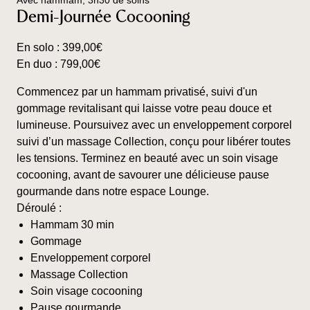
Avec hammam, 3h30 de soins
variations.
Demi-Journée Cocooning
Les
options
En solo :
399,00
€
peuvent
En duo :
799,00
€
être
choisies
Commencez par un hammam privatisé, suivi d'un
sur
gommage revitalisant qui laisse votre peau douce et
la
lumineuse. Poursuivez avec un enveloppement corporel
page
suivi d’un massage Collection, conçu pour libérer toutes
du
les tensions. Terminez en beauté avec un soin visage
produit
cocooning, avant de savourer une délicieuse pause
gourmande dans notre espace Lounge.
Déroulé :
Hammam 30 min
Gommage
Enveloppement corporel
Massage Collection
Soin visage cocooning
Pause gourmande