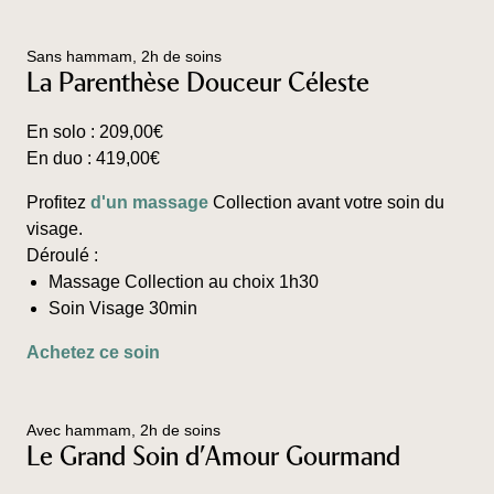
a
plusieurs
Sans hammam, 2h de soins
variations.
La Parenthèse Douceur Céleste
Les
options
En solo :
209,00
€
peuvent
En duo :
419,00
€
être
choisies
Profitez
d'un massage
Collection avant votre soin du
sur
visage.
la
Déroulé :
page
Massage Collection au choix 1h30
du
Soin Visage 30min
produit
Ce
Achetez ce soin
produit
a
plusieurs
Avec hammam, 2h de soins
variations.
Le Grand Soin d’Amour Gourmand
Les
options