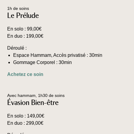
1h de soins
Le Prélude
En solo :
99,00
€
En duo :
199,00
€
Déroulé :
Espace Hammam, Accès privatisé : 30min
Gommage Corporel : 30min
Ce
Achetez ce soin
produit
a
plusieurs
Avec hammam, 1h30 de soins
variations.
Évasion Bien-être
Les
options
En solo :
149,00
€
peuvent
En duo :
299,00
€
être
choisies