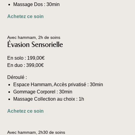
Massage Dos : 30min
Ce
Achetez ce soin
produit
a
plusieurs
Avec hammam, 2h de soins
variations.
Évasion Sensorielle
Les
options
En solo :
199,00
€
peuvent
En duo :
399,00
€
être
choisies
Déroulé :
sur
Espace Hammam, Accès privatisé : 30min
la
Gommage Corporel : 30min
page
Massage Collection au choix : 1h
du
Ce
Achetez ce soin
produit
produit
a
plusieurs
Avec hammam, 2h30 de soins
variations.