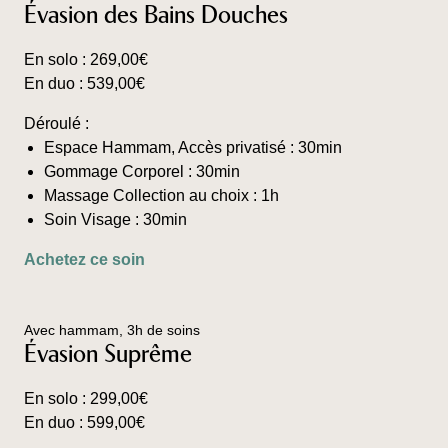
Évasion des Bains Douches
Les
options
En solo :
269,00
€
peuvent
En duo :
539,00
€
être
choisies
Déroulé :
sur
Espace Hammam, Accès privatisé : 30min
la
Gommage Corporel : 30min
page
Massage Collection au choix : 1h
du
Soin Visage : 30min
produit
Ce
Achetez ce soin
produit
a
plusieurs
Avec hammam, 3h de soins
variations.
Évasion Suprême
Les
options
En solo :
299,00
€
peuvent
En duo :
599,00
€
être