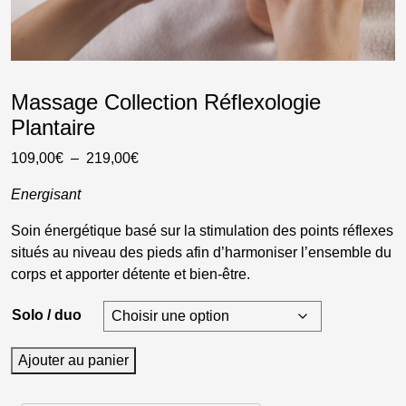
Massage Collection Réflexologie
Plantaire
Plage
109,00
€
–
219,00
€
de
Energisant
prix :
109,00€
Soin énergétique basé sur la stimulation des points réflexes
à
situés au niveau des pieds afin d’harmoniser l’ensemble du
219,00€
corps et apporter détente et bien-être.
Solo / duo
quantité
Ajouter au panier
de
Massage