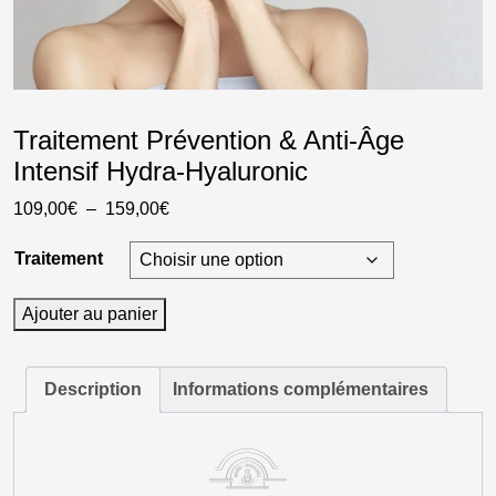
Traitement Prévention & Anti-Âge
Intensif Hydra-Hyaluronic
Plage
109,00
€
–
159,00
€
de
Traitement
prix :
109,00€
quantité
Ajouter au panier
à
de
159,00€
Traitement
Prévention
Description
Informations complémentaires
&
Anti-
Âge
Intensif